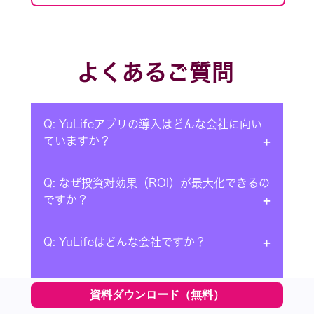
よくあるご質問
Q: YuLifeアプリの導入はどんな会社に向い
ていますか？
Q: なぜ投資対効果（ROI）が最大化できるの
A: YuLifeは大企業さまから中小企業さまま
ですか？
で、幅広い規模や業種のお客さまにご利用い
ただいております。特に、従業員の高い離職
率や採用難に課題をお持ちの企業さま、ま
Q: YuLifeはどんな会社ですか？
A: YuLifeは、第三者の研究機関（Forrester
た、社内コミュニケーションの活性化を通じ
Consulting）にTotal Economic
て従業員の生産性や創造性を高めたいとお考
Impact™（TEI）調査を依頼し、YuLifeによ
Q: YuLifeアプリはどんな特長があります
えの企業さまから高い評価をいただいており
A: YuLifeは、団体保険*と従業員向けの福利
資料ダウンロード（無料）
るサービス提供が従来のプロバイダーと比較
か？
ます。
厚生サービスを提供するグローバルIT企業で
して、企業にもたらす可能性のある投資対効