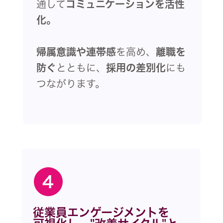
通して
コミュニケーションを
活性
化。
帰属意識や連帯感
を高め、
離職を
防ぐ
とともに、
採用の差別化
にも
つながります。
4
従業員エンゲージメントを