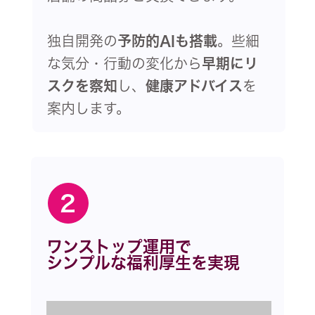
独自開発の
予防的AIも搭載
。些細
な気分・行動の変化から
早期にリ
スクを察知
し、
健康アドバイス
を
案内します。
2
ワンストップ運用で
シンプルな福利厚生を実現